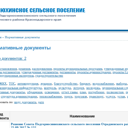
я
» Нормативные документы
мативные документы
 документов: 2
становления
,
решения
,
распоряжения
,
проекты муниципальных программ
,
утвержденные м
ы регламентов
,
утвержденные регламенты
,
регламенты
,
проекты администрации
,
проекты С
ррупционная экспертиза
,
градостроительство
,
,
,
,
,
,
,
ЖКХ
ТОС
антикоррупция
аукцион
благоустройство
бюджет
водоснабжение
выборы
,
,
,
,
,
коммунальная инфраструктура
контроль
культура
лоторея
молодежь
муниципальная сл
,
,
,
,
,
,
,
тивные документы
обращения
освещение
отчет главы
план
погребение
полномочия
п
,
,
,
,
,
,
,
,
структура администрации
теплоснабжение
торги
торговля
транспорт
услуги
устав
ровать по:
виду документа
,
дате
ид
Наименование
мента
Решение Совета Подгорносинюхинского сельского поселения Отрадненского ра
25.09.2017 № 132