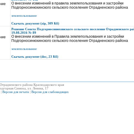
О внесении изменений в правила землепользования и застройки
ние
Подгорносинюхинского сельского поселения Отрадненского района
землепользование
Скачать документ (zip, 309 Кб)
Решение Совета Подгорносинюхинского сельского поселения Отрадненского ра
19.08.2016 № 89
О внесении изменений в Правила землепользования и застройки
ние
Подгорносинюхинского сельского поселения Отрадненского района
землепользование
Скачать документ (doc, 23 Кб)
Отрадненского района Краснодарского края
одгорная Синюха, ул. Ленина, 17
|
Версия для печати
|
Версия для слабовидящих