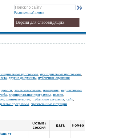
Расширенный поиск
Версия для слабовидящих
униципальные программы
,
муниципальные программы
,
овета
,
другие документы
,
публичные слушания
,
,
,
,
,
дороги
землепользование
извещения
индикативный
,
,
,
ужба
муниципальные программы
налоги
,
,
,
редпринимательство
публичные слушания
сайт
,
целевые программы
чрезвычайные ситуации
Созыв /
Дата
Номер
сессия
йона от