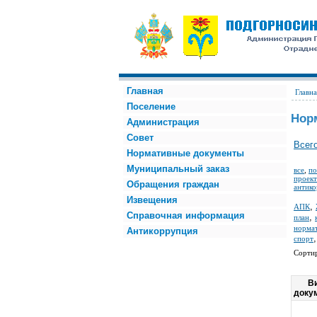
Главная
Главна
Поселение
Нор
Администрация
Совет
Всего
Нормативные документы
Муниципальный заказ
все
,
по
проект
Обращения граждан
антико
Извещения
,
АПК
Справочная информация
,
план
норма
Антикоррупция
спорт
Сорти
В
доку