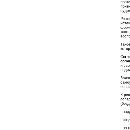
прот
приз
судо
Реше
исте
форме
такж
восп
Тако
кото
Согла
орга
и св
подч
Заяв
само
оспа
К ре
оспа
(безд
- на
- со
- на 