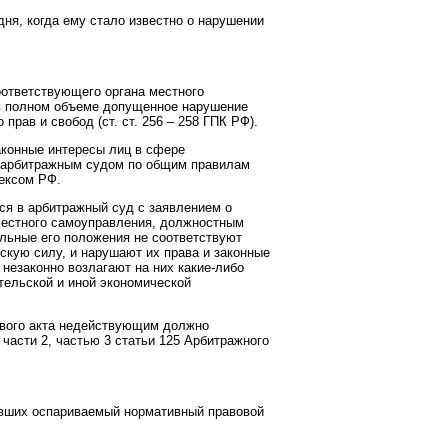
дня, когда ему стало известно о нарушении
оответствующего органа местного
 в полном объеме допущенное нарушение
рав и свобод (ст. ст. 256 – 258 ГПК РФ).
аконные интересы лиц в сфере
я арбитражным судом по общим правилам
ексом РФ.
ься в арбитражный суд с заявлением о
 местного самоуправления, должностным
ельные его положения не соответствуют
кую силу, и нарушают их права и законные
незаконно возлагают на них какие-либо
тельской и иной экономической
вового акта недействующим должно
 части 2, частью 3 статьи 125 Арбитражного
явших оспариваемый нормативный правовой