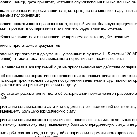
звание, номер, дата принятия, источник опубликования и иные данные о
ава и законные интересы заявителя, которые, по его мнению, нарушают
льными положениями;
азвание нормативного правового акта, который имеет большую юридическ
ежит проверить оспариваемый акт или его отдельные положения;
ребование заявителя о признании оспариваемого акта недействующим;
еречень прилагаемых документов.
явлению прилагаются документы, указанные в пунктах 1 - 5 статьи 126 
ению), а также текст оспариваемого нормативного правового акта.
ча заявления в арбитражный суд не приостанавливает действие оспарива
 об оспаривании нормативного правового акта рассматривается коллегиа
ышающий трех месяцев со дня поступления заявления в суд, включая ср
ирательству и принятие решения по делу.
езультатам рассмотрения дела об оспаривании нормативного правового а
ний:
 признании оспариваемого акта или отдельных его положений соответс
, имеющему большую юридическую силу;
 признании оспариваемого нормативного правового акта или отдельных 
ативному правовому акту, имеющему большую юридическую силу, и не 
ние арбитражного суда по делу об оспаривании нормативного правового 