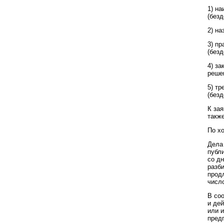
1) н
(безд
2) на
3) п
(безд
4) за
решен
5) т
(безд
К за
также
По х
Дела
публ
со д
разб
прод
число
В со
и де
или 
пред