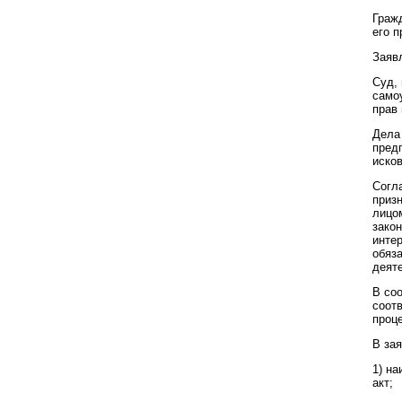
Гражд
его п
Заяв
Суд,
само
прав 
Дела
пред
иско
Согл
приз
лицо
зако
инте
обяз
деят
В со
соотв
проц
В за
1) н
акт;