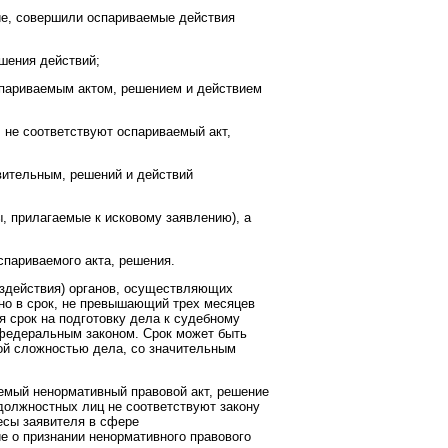
ние, совершили оспариваемые действия
ршения действий;
оспариваемым актом, решением и действием
, не соответствуют оспариваемый акт,
твительным, решений и действий
, прилагаемые к исковому заявлению), а
спариваемого акта, решения.
ездействия) органов, осуществляющих
но в срок, не превышающий трех месяцев
 срок на подготовку дела к судебному
 федеральным законом. Срок может быть
ой сложностью дела, со значительным
аемый ненормативный правовой акт, решение
должностных лиц не соответствуют закону
есы заявителя в сфере
е о признании ненормативного правового