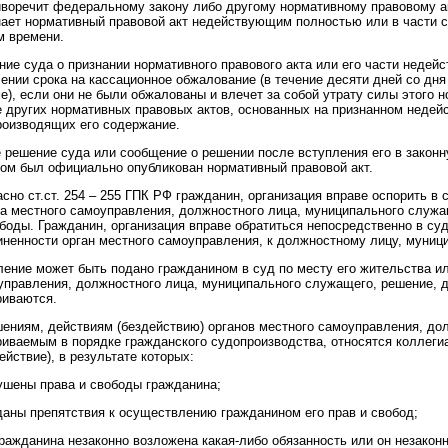
иворечит федеральному закону либо другому нормативному правовому 
нает нормативный правовой акт недействующим полностью или в части со
м времени.
ние суда о признании нормативного правового акта или его части недей
чении срока на кассационное обжалование (в течение десяти дней со дн
), если они не были обжалованы и влечет за собой утрату силы этого но
е других нормативных правовых актов, основанных на признанном неде
роизводящих его содержание.
е решение суда или сообщение о решении после вступления его в законн
ром был официально опубликован нормативный правовой акт.
сно ст.ст. 254 – 255 ГПК РФ гражданин, организация вправе оспорить в 
на местного самоуправления, должностного лица, муниципального служа
ободы. Гражданин, организация вправе обратиться непосредственно в су
иненности орган местного самоуправления, к должностному лицу, муни
ление может быть подано гражданином в суд по месту его жительства ил
управления, должностного лица, муниципального служащего, решение, д
риваются.
шениям, действиям (бездействию) органов местного самоуправления, д
риваемым в порядке гражданского судопроизводства, относятся коллеги
ействие), в результате которых:
рушены права и свободы гражданина;
зданы препятствия к осуществлению гражданином его прав и свобод;
гражданина незаконно возложена какая-либо обязанность или он незаконн