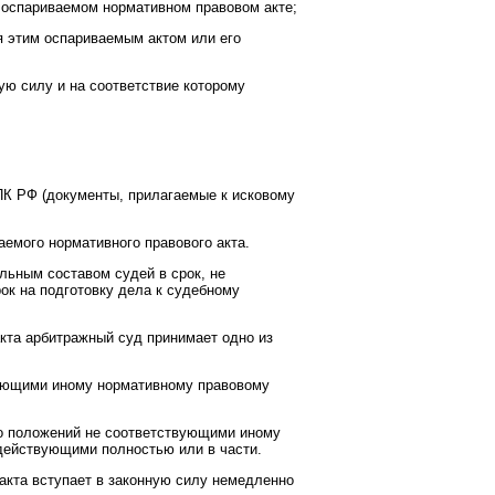
б оспариваемом нормативном правовом акте;
ся этим оспариваемым актом или его
ую силу и на соответствие которому
АПК РФ (документы, прилагаемые к исковому
емого нормативного правового акта.
льным составом судей в срок, не
ок на подготовку дела к судебному
кта арбитражный суд принимает одно из
твующими иному нормативному правовому
его положений не соответствующими иному
действующими полностью или в части.
акта вступает в законную силу немедленно