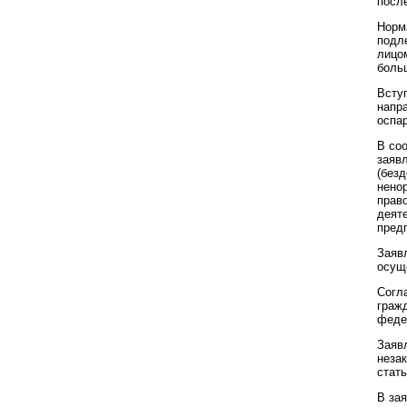
после
Норм
подл
лицо
боль
Всту
напр
оспа
В соо
заяв
(без
нено
прав
деят
пред
Заяв
осущ
Согл
гражд
феде
Заяв
незак
стат
В за