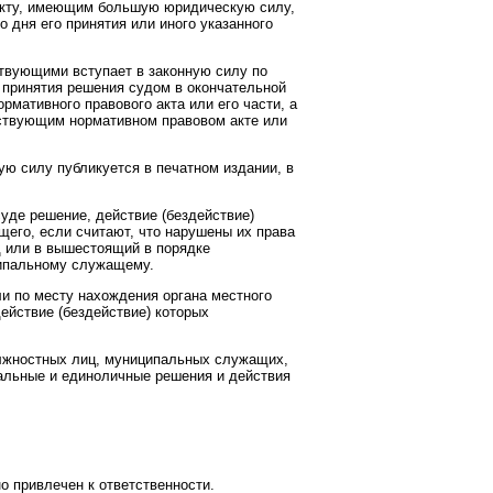
акту, имеющим большую юридическую силу,
 дня его принятия или иного указанного
ствующими вступает в законную силу по
я принятия решения судом в окончательной
рмативного правового акта или его части, а
йствующим нормативном правовом акте или
ую силу публикуется в печатном издании, в
суде решение, действие (бездействие)
щего, если считают, что нарушены их права
д или в вышестоящий в порядке
ципальному служащему.
и по месту нахождения органа местного
ействие (бездействие) которых
олжностных лиц, муниципальных служащих,
альные и единоличные решения и действия
о привлечен к ответственности.