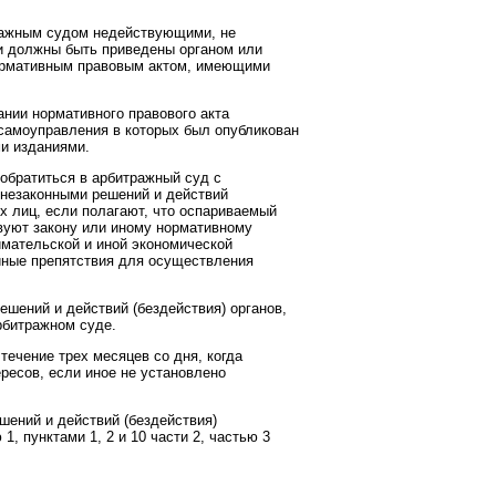
ражным судом недействующими, не
и должны быть приведены органом или
нормативным правовым актом, имеющими
нии нормативного правового акта
самоуправления в которых был опубликован
и изданиями.
 обратиться в арбитражный суд с
 незаконными решений и действий
 лиц, если полагают, что оспариваемый
твуют закону или иному нормативному
имательской и иной экономической
 иные препятствия для осуществления
шений и действий (бездействия) органов,
рбитражном суде.
течение трех месяцев со дня, когда
ересов, если иное не установлено
шений и действий (бездействия)
, пунктами 1, 2 и 10 части 2, частью 3