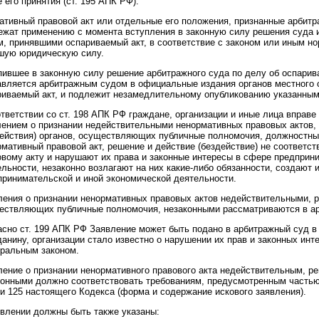
 его принятия (ст. 195 АПК РФ).
ативный правовой акт или отдельные его положения, признанные арбит
ежат применению с момента вступления в законную силу решения суда 
м, принявшими оспариваемый акт, в соответствие с законом или иным 
шую юридическую силу.
пившее в законную силу решение арбитражного суда по делу об оспарива
авляется арбитражным судом в официальные издания органов местного 
риваемый акт, и подлежит незамедлительному опубликованию указанным
тветствии со ст. 198 АПК РФ граждане, организации и иные лица вправе
лением о признании недействительными ненормативных правовых актов,
действия) органов, осуществляющих публичные полномочия, должностных
рмативный правовой акт, решение и действие (бездействие) не соответс
овому акту и нарушают их права и законные интересы в сфере предприн
ельности, незаконно возлагают на них какие-либо обязанности, создают
принимательской и иной экономической деятельности.
ления о признании ненормативных правовых актов недействительными, ре
ествляющих публичные полномочия, незаконными рассматриваются в а
асно ст. 199 АПК РФ Заявление может быть подано в арбитражный суд в 
анину, организации стало известно о нарушении их прав и законных инт
ральным законом.
ление о признании ненормативного правового акта недействительным, ре
онными должно соответствовать требованиям, предусмотренным частью 1
ьи 125 настоящего Кодекса (форма и содержание искового заявления).
явлении должны быть также указаны: