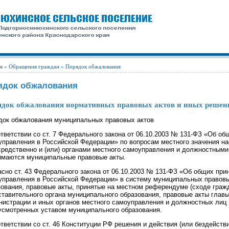
я
»
Обращения граждан
» Порядок обжалования
ядок обжалования
док обжалования нормативных правовых актов и иных решен
док обжалования муниципальных правовых актов
тветствии со ст. 7 Федерального закона от 06.10.2003 № 131-ФЗ «Об об
управления в Российской Федерации» по вопросам местного значения н
средственно и (или) органами местного самоуправления и должностным
имаются муниципальные правовые акты.
асно ст. 43 Федерального закона от 06.10.2003 № 131-ФЗ «Об общих при
управления в Российской Федерации» в систему муниципальных правовы
зования, правовые акты, принятые на местном референдуме (сходе граж
ставительного органа муниципального образования, правовые акты глав
нистрации и иных органов местного самоуправления и должностных лиц
усмотренных уставом муниципального образования.
тветствии со ст. 46 Конституции РФ решения и действия (или бездействи