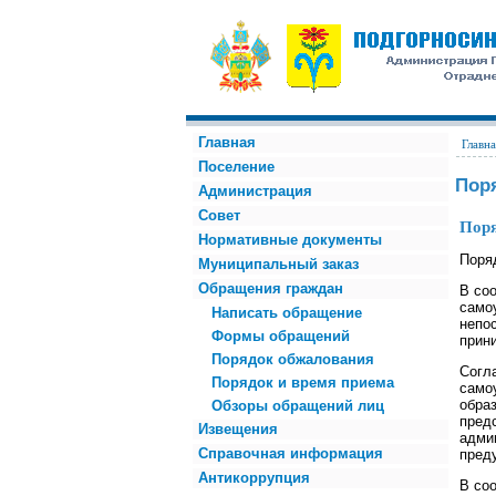
Главная
Главна
Поселение
Пор
Администрация
Совет
Поря
Нормативные документы
Поря
Муниципальный заказ
Обращения граждан
В соо
само
Написать обращение
непо
Формы обращений
прин
Порядок обжалования
Согл
Порядок и время приема
само
обра
Обзоры обращений лиц
пред
Извещения
адми
Справочная информация
пред
Антикоррупция
В соо