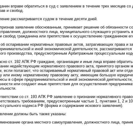
анин вправе обратиться в суд с заявлением в течение трех месяцев со 
рав и свобод.
ление рассматривается судом в течение десяти дней.
 признав заявление обоснованным, принимает решение об обязанности с
управления, должностного лица, муниципального служащего устранить
и свобод гражданина или препятствие к осуществлению гражданином его п
 об оспаривании нормативных правовых актов, затрагивающих права и з
принимательской и иной экономической деятельности, рассматриваютс
вого производства, предусмотренным Арбитражным процессуальным код
асно ст. 192 АПК РФ граждане, организации и иные лица вправе обратит
нании недействующим нормативного правового акта, принятого органом
м, если полагают, что оспариваемый нормативный правовой акт или отд
ну или иному нормативному правовому акту, имеющим большую юридичес
ресы в сфере предпринимательской и иной экономической деятельности, 
анности или создают иные препятствия для осуществления предпринима
ельности.
ответствии со ст. 193 АПК РФ заявление о признании нормативного пра
етствовать требованиям, предусмотренным частью 1, пунктами 1, 2 и 10
ессуального кодекса РФ (форма и содержание искового заявления).
явлении должны быть также указаны:
аименование органа местного самоуправления, должностного лица, прин