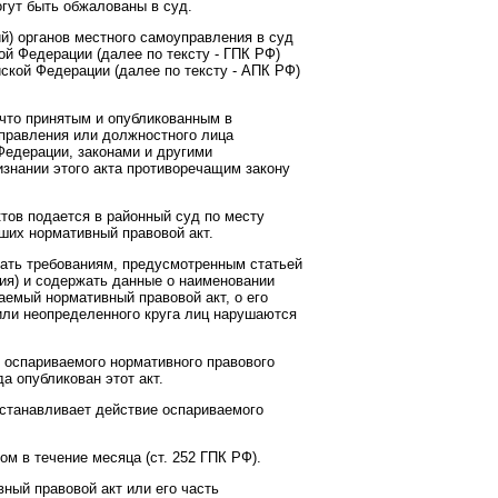
гут быть обжалованы в суд.
й) органов местного самоуправления в суд
ой Федерации (далее по тексту - ГПК РФ)
ской Федерации (далее по тексту - АПК РФ)
 что принятым и опубликованным в
правления или должностного лица
Федерации, законами и другими
изнании этого акта противоречащим закону
тов подается в районный суд по месту
ших нормативный правовой акт.
вать требованиям, предусмотренным статьей
ия) и содержать данные о наименовании
аемый нормативный правовой акт, о его
 или неопределенного круга лиц нарушаются
 оспариваемого нормативного правового
а опубликован этот акт.
останавливает действие оспариваемого
м в течение месяца (ст. 252 ГПК РФ).
вный правовой акт или его часть