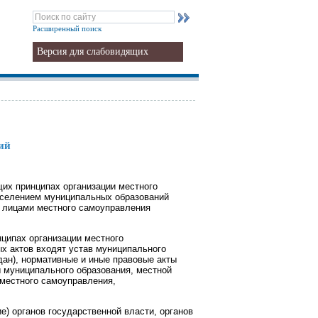
Расширенный поиск
Версия для слабовидящих
ий
щих принципах организации местного
аселением муниципальных образований
и лицами местного самоуправления
нципах организации местного
х актов входят устав муниципального
дан), нормативные и иные правовые акты
ы муниципального образования, местной
 местного самоуправления,
е) органов государственной власти, органов