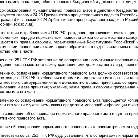
ного самоуправления, общественных объединений и должностных лиц мо
док обжалования муниципальных правовых актов и действий (бездействи
лируется главами 24-25 Гражданского процессуального кодекса Российск
граждан) и главами 23-24 Арбитражного процессуального кодекса Россий
юридических лиц).
ответствии с требованиями ГПК РФ гражданин, организация, считающие,
новленном порядке нормативным правовым актом органа местного самоу
шаются их права и свободы, гарантированные Конституцией Российской 
ативными правовыми актами вправе обратиться в суд с заявлением о пр
стью или в части.
асно ст. 251 ГПК РФ заявление об оспаривании нормативных правовых ак
ждения органа местного самоуправления или должностного лица, приняв
ление об оспаривании нормативного правового акта должно соответство
настоящего ГПК РФ (требования к форме и содержанию искового заявлен
на местного самоуправления или должностного лица, принявших оспарив
еновании и дате принятия; указание, какие права и свободы гражданина
актом или его частью.
явлению об оспаривании нормативного правового акта приобщается копия
или его части с указанием, каким средством массовой информации и когд
ча заявления об оспаривании нормативного правового акта в суд не при
тивного правового акта.
ение об оспаривании нормативного правового акта рассматривается судо
тветствии со ст. 253 ГПК РФ суд, установив, что оспариваемый нормати