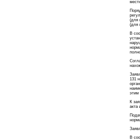
мест
Поря
регу
(для 
(для 
В со
уста
нару
норм
полно
Согл
нахо
Заяв
131 
орга
наим
этим 
К за
акта 
Пода
норма
Заявл
В соо