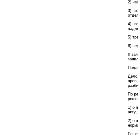
2) на
3) пр
отде
4) н
надл
5) т
6) п
К за
заявл
Пода
Дело
прев
разб
По р
реше
1) о
акту
2) о
норм
Реше