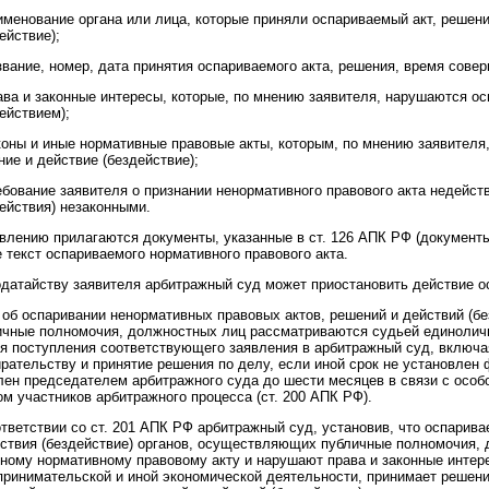
аименование органа или лица, которые приняли оспариваемый акт, реше
ействие);
звание, номер, дата принятия оспариваемого акта, решения, время сове
рава и законные интересы, которые, по мнению заявителя, нарушаются 
ействием);
коны и иные нормативные правовые акты, которым, по мнению заявителя
ие и действие (бездействие);
ребование заявителя о признании ненормативного правового акта недейс
ействия) незаконными.
явлению прилагаются документы, указанные в ст. 126 АПК РФ (документы
 текст оспариваемого нормативного правового акта.
одатайству заявителя арбитражный суд может приостановить действие о
 об оспаривании ненормативных правовых актов, решений и действий (б
ичные полномочия, должностных лиц рассматриваются судьей единолич
ня поступления соответствующего заявления в арбитражный суд, включая
ирательству и принятие решения по делу, если иной срок не установлен
лен председателем арбитражного суда до шести месяцев в связи с особ
м участников арбитражного процесса (ст. 200 АПК РФ).
ответствии со ст. 201 АПК РФ арбитражный суд, установив, что оспарив
йствия (бездействие) органов, осуществляющих публичные полномочия, 
иному нормативному правовому акту и нарушают права и законные интер
принимательской и иной экономической деятельности, принимает решени