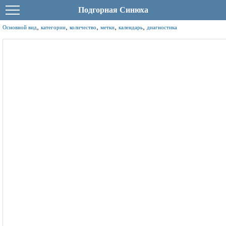
Подгорная Синюха
,
,
,
,
,
Основной вид
категории
количество
метки
календарь
диагностика