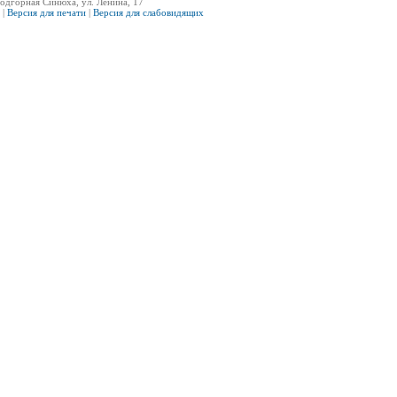
одгорная Синюха, ул. Ленина, 17
|
Версия для печати
|
Версия для слабовидящих