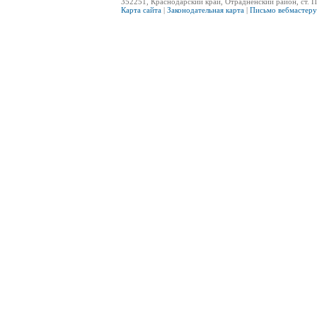
352251, Краснодарский край, Отрадненский район, ст. П
Карта сайта
|
Законодательная карта
|
Письмо вебмастеру