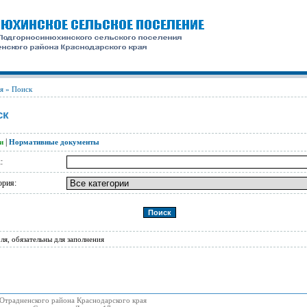
я
» Поиск
ск
|
и
Нормативные документы
:
ория:
ля, обязательны для заполнения
Отрадненского района Краснодарского края