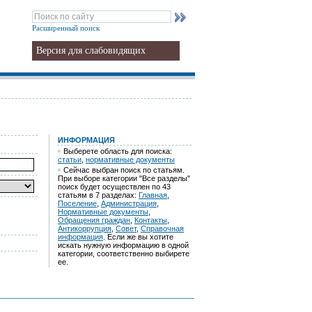
Расширенный поиск
Версия для слабовидящих
ИНФОРМАЦИЯ
Выберете область для поиска:
статьи
,
нормативные документы
Сейчас выбран поиск по статьям.
При выборе категории "Все разделы"
поиск будет осуществлен по 43
статьям в 7 разделах:
Главная
,
Поселение
,
Администрация
,
Нормативные документы
,
Обращения граждан
,
Контакты
,
Антикоррупция
,
Совет
,
Справочная
информация
. Если же вы хотите
искать нужную информацию в одной
категории, соответственно выбирете
ее.