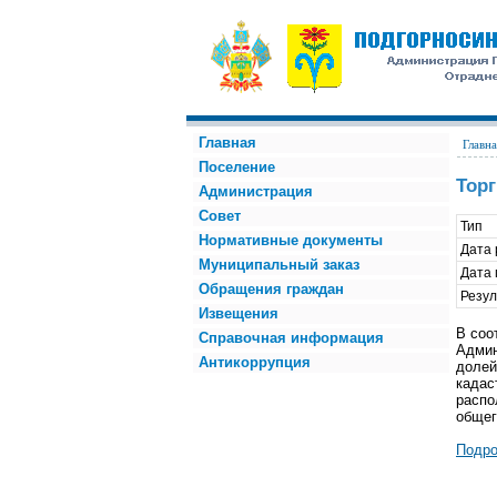
Главная
Главна
Поселение
Тор
Администрация
Совет
Тип
Нормативные документы
Дата
Муниципальный заказ
Дата
Обращения граждан
Резул
Извещения
В соо
Справочная информация
Админ
Антикоррупция
долей
кадас
распо
общег
Подро