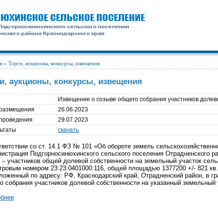
я
» Торги, аукционы, конкурсы, извещения
ги, аукционы, конкурсы, извещения
Извещение о созыве общего собрания участников долев
 размещения
26.06.2023
 проведения
29.07.2023
ьтаты
скачать
тветствии со ст. 14.1 ФЗ № 101 «Об обороте земель сельскохозяйственно
истрация Подгорносинюхинского сельского поселения Отрадненского р
 – участников общей долевой собственности на земельный участок сель
тровым номером 23:23:0401000:116, общей площадью 1377200 +/- 821 кв.
ложенный по адресу: РФ, Краснодарский край, Отрадненский район, в г
о собрания участников долевой собственности на указанный земельный 
бнее