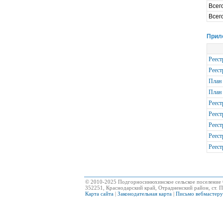
Всег
Всег
Прил
Реест
Реест
План 
План 
Реест
Реест
Реест
Реест
Реест
© 2010-2025 Подгорносинюхинское сельское поселение 
352251, Краснодарский край, Отрадненский район, ст. П
Карта сайта
|
Законодательная карта
|
Письмо вебмастеру