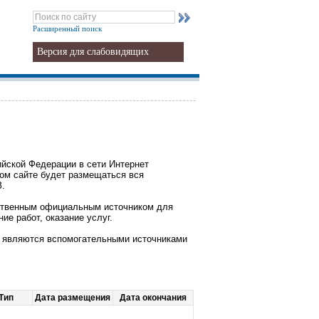
Расширенный поиск
Версия для слабовидящих
ийской Федерации в сети Интернет
ом сайте будет размещаться вся
З.
нственным официальным источником для
е работ, оказание услуг.
да являются вспомогательными источниками
Тип
Дата размещения
Дата окончания