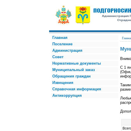
Главная
Главна
Поселение
Мун
Администрация
Совет
Внима
Нормативные документы
С 1 я
Муниципальный заказ
(Офиц
Обращения граждан
инфор
Извещения
Таким
Справочная информация
разме
Антикоррупция
Любые
распр
Допол
Всег