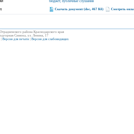
ки
бюджет, публичные слушания
л
Скачать документ (doc, 467 Кб)
Смотреть онла
Отрадненского района Краснодарского края
одгорная Синюха, ул. Ленина, 17
|
Версия для печати
|
Версия для слабовидящих