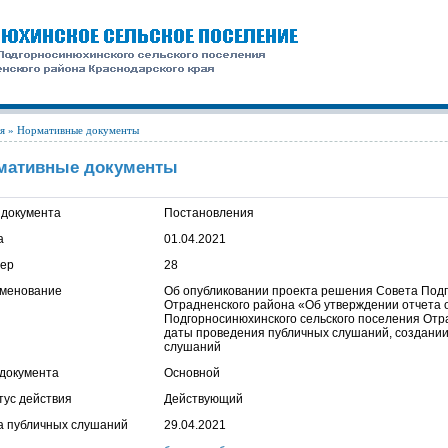
я
» Нормативные документы
мативные документы
 документа
Постановления
а
01.04.2021
ер
28
менование
Об опубликовании проекта решения Совета Подг
Отрадненского района «Об утверждении отчета
Подгорносинюхинского сельского поселения Отра
даты проведения публичных слушаний, создании
слушаний
 документа
Основной
тус действия
Действующий
а публичных слушаний
29.04.2021