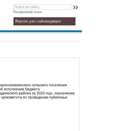
Расширенный поиск
Версия для слабовидящих
орносинюхинского сельского поселения
 об исполнении бюджета
дненского района за 2020 год», назначении
 оргкомитета по проведению публичных