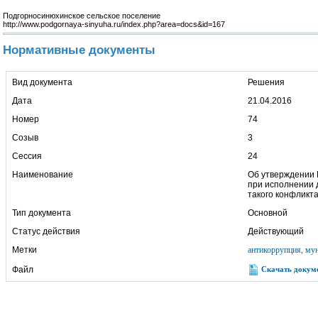
Подгорносинюхинское сельское поселение
http://www.podgornaya-sinyuha.ru/index.php?area=docs&id=167
Нормативные документы
Вид документа
Решения
Дата
21.04.2016
Номер
74
Созыв
3
Сессия
24
Наименование
Об утверждении 
при исполнении 
такого конфликт
Тип документа
Основной
Статус действия
Действующий
Метки
антикоррупция, му
Файл
Скачать докуме